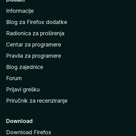
5
a
o
Informacije
p
d
o
Blog za Firefox dodatke
5
č
Radionica za proširenja
e
Centar za programere
t
n
Pravila za programere
u
Blog zajednice
s
t
Forum
r
Prijavi grešku
a
Priručnik za recenziranje
n
i
c
Download
u
Download Firefox
M