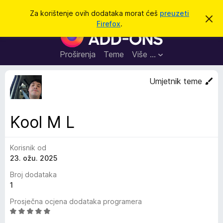
T
Prijavi se
Za korištenje ovih dodataka morat ćeš
preuzeti
O
r
Firefox
.
d
D
a
b
o
a
ž
c
d
Proširenja
Teme
Više …
i
i
a
o
v
c
Umjetnik teme
u
i
o
b
z
a
a
v
Kool M L
i
p
j
r
e
s
Korisnik od
e
t
23. ožu. 2025
g
l
Broj dodataka
e
1
d
Prosječna ocjena dodataka programera
n
O
i
c