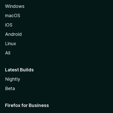
Windows
o
z
macOS
i
iOS
l
l
Android
e
Linux
All
Latest Builds
Nightly
Beta
Firefox for Business