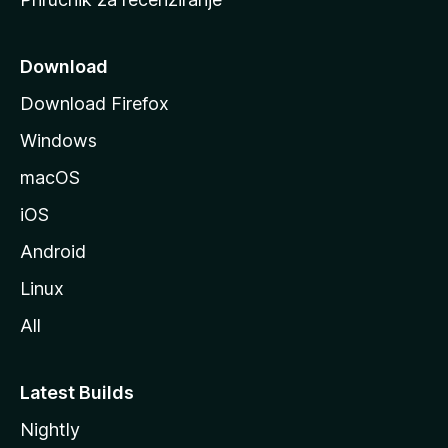
n
i
c
Download
u
Download Firefox
M
Windows
o
z
macOS
i
iOS
l
l
Android
e
Linux
All
Latest Builds
Nightly