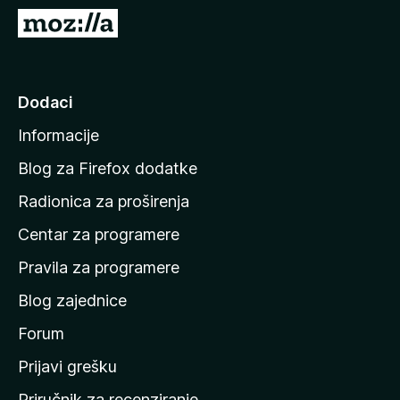
k
I
F
d
i
i
r
n
Dodaci
e
a
f
Informacije
p
o
o
x
Blog za Firefox dodatke
č
Radionica za proširenja
e
Centar za programere
t
n
Pravila za programere
u
Blog zajednice
s
t
Forum
r
Prijavi grešku
a
Priručnik za recenziranje