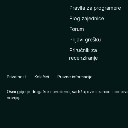
n
Pravila za programere
u
Blog zajednice
s
t
Forum
r
Prijavi grešku
a
Priručnik za
n
recenziranje
i
c
u
Privatnost
Kolačići
Pravne informacije
M
o
Osim gdje je drugačije
navedeno
, sadržaj ove stranice licenci
z
novijoj.
i
l
l