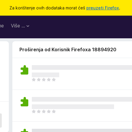
Za korištenje ovih dodataka morat ćeš
preuzeti Firefox
.
me
Više …
Proširenja od Korisnik Firefoxa 18894920
J
o
š
n
e
m
J
a
o
o
š
c
n