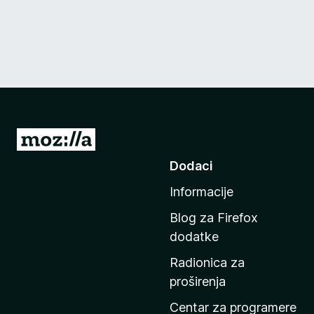
I
d
Dodaci
i
Informacije
n
a
Blog za Firefox
p
dodatke
o
Radionica za
č
proširenja
e
t
Centar za programere