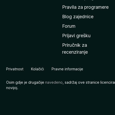
n
Pravila za programere
u
Blog zajednice
s
t
Forum
r
Prijavi grešku
a
Priručnik za
n
recenziranje
i
c
u
Privatnost
Kolačići
Pravne informacije
M
o
Osim gdje je drugačije
navedeno
, sadržaj ove stranice licenci
z
novijoj.
i
l
l