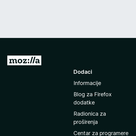
I
d
Dodaci
i
Informacije
n
a
Blog za Firefox
p
dodatke
o
Radionica za
č
proširenja
e
t
Centar za programere