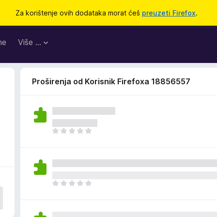
Za korištenje ovih dodataka morat ćeš
preuzeti Firefox
.
me
Više …
Proširenja od Korisnik Firefoxa 18856557
J
o
š
n
e
m
J
a
o
o
š
c
n