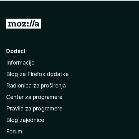
n
j
e
e
m
n
a
I
a
o
d
c
i
j
e
n
Dodaci
n
a
a
Informacije
p
o
Blog za Firefox dodatke
č
Radionica za proširenja
e
Centar za programere
t
n
Pravila za programere
u
Blog zajednice
s
t
Forum