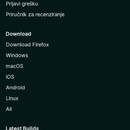
r
Prijavi grešku
a
Priručnik za recenziranje
n
i
c
Download
u
Download Firefox
M
Windows
o
z
macOS
i
iOS
l
l
Android
e
Linux
All
Latest Builds