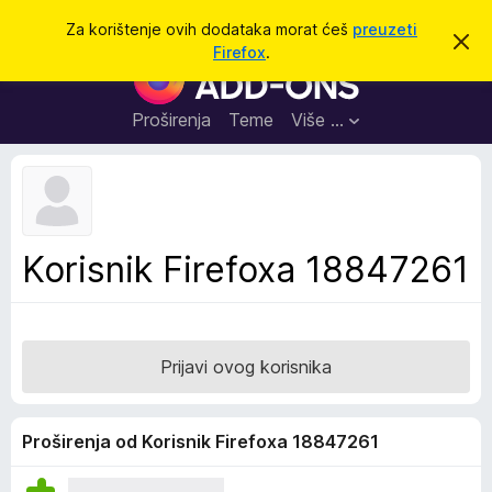
T
Prijavi se
Za korištenje ovih dodataka morat ćeš
preuzeti
O
r
Firefox
.
d
D
a
b
o
a
ž
c
d
Proširenja
Teme
Više …
i
i
a
o
v
c
u
i
o
b
z
a
a
v
Korisnik Firefoxa 18847261
i
p
j
r
e
s
e
t
g
Prijavi ovog korisnika
l
e
d
Proširenja od Korisnik Firefoxa 18847261
n
i