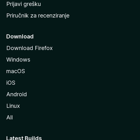
r
Prijavi grešku
a
Priručnik za recenziranje
n
i
c
Download
u
Download Firefox
M
Windows
o
z
macOS
i
iOS
l
l
Android
e
Linux
All
Latest Builds