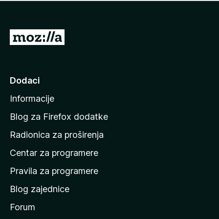
n
j
e
e
m
n
a
I
a
o
d
c
i
j
e
n
Dodaci
n
a
a
Informacije
p
o
Blog za Firefox dodatke
č
Radionica za proširenja
e
Centar za programere
t
n
Pravila za programere
u
Blog zajednice
s
t
Forum