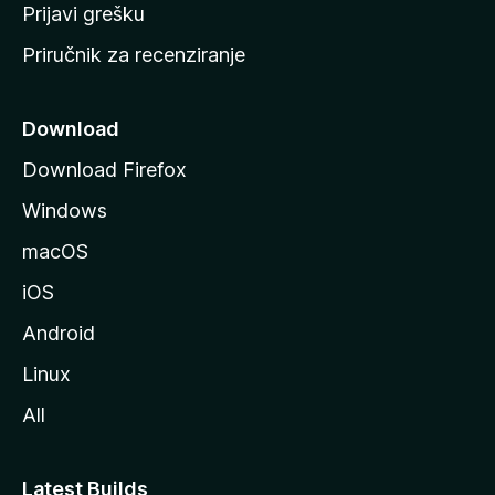
r
Prijavi grešku
a
Priručnik za recenziranje
n
i
c
Download
u
Download Firefox
M
Windows
o
z
macOS
i
iOS
l
l
Android
e
Linux
All
Latest Builds