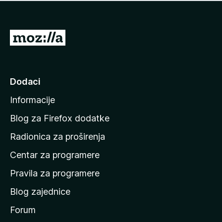
n
j
e
e
m
n
a
I
a
o
d
c
i
j
e
n
Dodaci
n
a
a
Informacije
p
o
Blog za Firefox dodatke
č
Radionica za proširenja
e
Centar za programere
t
n
Pravila za programere
u
Blog zajednice
s
t
Forum