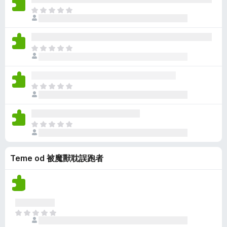
e
n
o
J
n
e
c
o
a
m
j
š
a
e
n
o
J
n
e
c
o
a
m
j
š
a
e
n
o
J
n
e
c
o
a
m
j
š
a
e
n
o
J
n
e
c
o
a
m
j
š
a
e
Teme od 被魔獸耽誤跑者
n
o
n
e
c
a
m
j
a
e
o
n
c
J
a
j
o