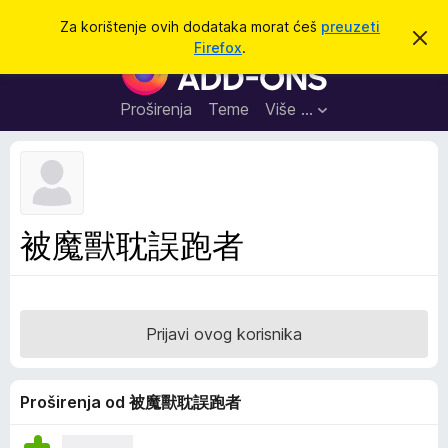
T
Prijavi se
Za korištenje ovih dodataka morat ćeš
preuzeti
O
r
Firefox
.
d
D
a
b
o
a
ž
c
d
Proširenja
Teme
Više …
i
i
a
o
v
c
u
i
o
b
z
a
a
v
被魔獸耽誤跑者
i
p
j
r
e
s
e
t
g
Prijavi ovog korisnika
l
e
d
Proširenja od 被魔獸耽誤跑者
n
i