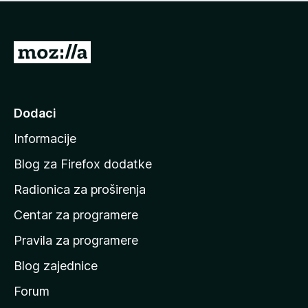
n
j
e
e
m
n
a
I
a
o
d
c
i
j
e
n
Dodaci
n
a
a
Informacije
p
o
Blog za Firefox dodatke
č
Radionica za proširenja
e
Centar za programere
t
n
Pravila za programere
u
Blog zajednice
s
t
Forum