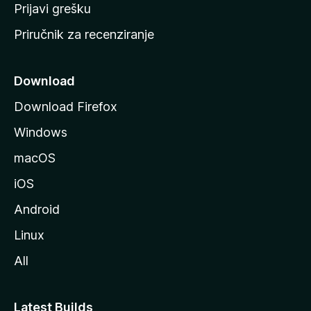
r
Prijavi grešku
a
Priručnik za recenziranje
n
i
c
Download
u
Download Firefox
M
Windows
o
z
macOS
i
iOS
l
l
Android
e
Linux
All
Latest Builds