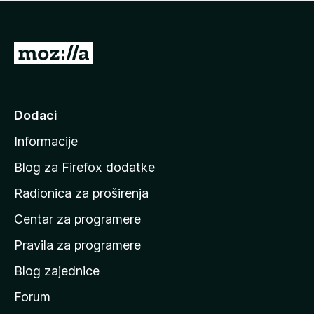
n
j
e
e
m
n
a
I
a
o
d
c
i
j
e
n
Dodaci
n
a
a
Informacije
p
o
Blog za Firefox dodatke
č
Radionica za proširenja
e
Centar za programere
t
n
Pravila za programere
u
Blog zajednice
s
t
Forum