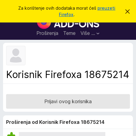
T
Prijavi se
Za korištenje ovih dodataka morat ćeš
preuzeti
O
r
Firefox
.
d
D
a
b
o
a
ž
c
d
Proširenja
Teme
Više …
i
i
a
o
v
c
u
i
o
b
z
a
a
v
Korisnik Firefoxa 18675214
i
p
j
r
e
s
e
t
g
Prijavi ovog korisnika
l
e
d
Proširenja od Korisnik Firefoxa 18675214
n
i