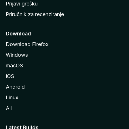
r
Prijavi grešku
a
Priručnik za recenziranje
n
i
c
Download
u
Download Firefox
M
Windows
o
z
macOS
i
iOS
l
l
Android
e
Linux
All
Latest Builds