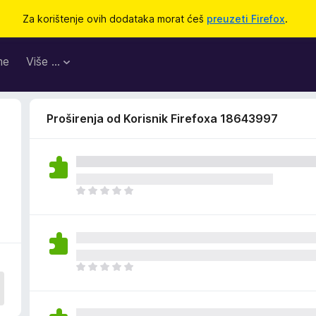
Za korištenje ovih dodataka morat ćeš
preuzeti Firefox
.
me
Više …
Proširenja od Korisnik Firefoxa 18643997
J
o
š
n
e
m
J
a
o
o
š
c
n