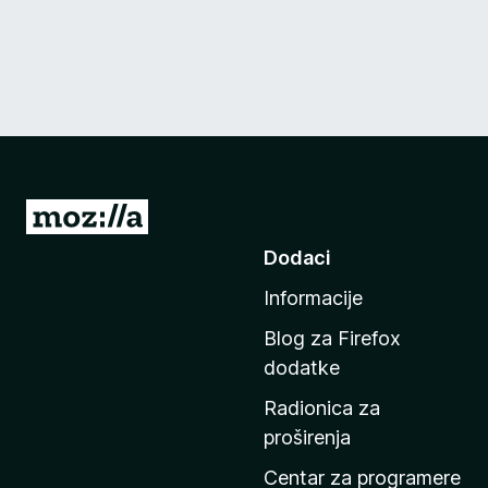
I
d
Dodaci
i
Informacije
n
a
Blog za Firefox
p
dodatke
o
Radionica za
č
proširenja
e
t
Centar za programere