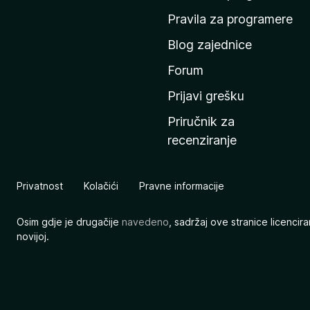
n
Pravila za programere
u
Blog zajednice
s
t
Forum
r
Prijavi grešku
a
Priručnik za
n
recenziranje
i
c
u
Privatnost
Kolačići
Pravne informacije
M
o
Osim gdje je drugačije
navedeno
, sadržaj ove stranice licenci
z
novijoj.
i
l
l