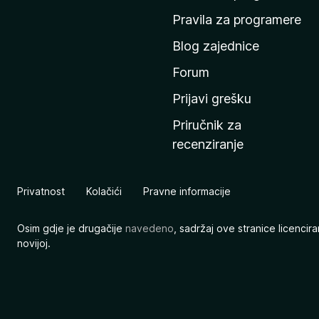
n
Pravila za programere
u
Blog zajednice
s
t
Forum
r
Prijavi grešku
a
Priručnik za
n
recenziranje
i
c
u
Privatnost
Kolačići
Pravne informacije
M
o
Osim gdje je drugačije
navedeno
, sadržaj ove stranice licenci
z
novijoj.
i
l
l