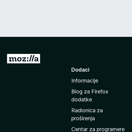
I
d
Dodaci
i
Informacije
n
a
Blog za Firefox
p
dodatke
o
Radionica za
č
proširenja
e
t
Centar za programere