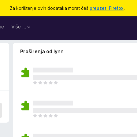
Za korištenje ovih dodataka morat ćeš
preuzeti Firefox
.
me
Više …
Proširenja od lynn
J
o
š
n
e
m
J
a
o
o
š
c
n