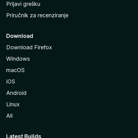
r
Prijavi grešku
a
Priručnik za recenziranje
n
i
c
Download
u
Download Firefox
M
Windows
o
z
macOS
i
iOS
l
l
Android
e
Linux
All
Latest Builds