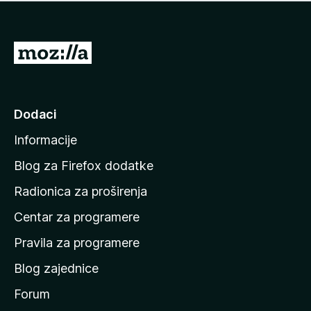
n
j
e
e
m
n
a
I
a
o
d
c
i
j
e
n
Dodaci
n
a
a
Informacije
p
o
Blog za Firefox dodatke
č
Radionica za proširenja
e
Centar za programere
t
n
Pravila za programere
u
Blog zajednice
s
t
Forum