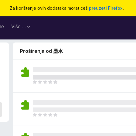
Za korištenje ovih dodataka morat ćeš
preuzeti Firefox
.
me
Više …
Proširenja od 墨水
J
o
š
n
e
m
J
a
o
o
š
c
n