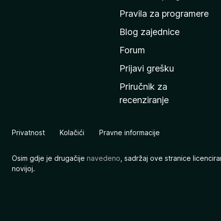
n
Pravila za programere
u
Blog zajednice
s
t
Forum
r
Prijavi grešku
a
Priručnik za
n
recenziranje
i
c
u
Privatnost
Kolačići
Pravne informacije
M
o
Osim gdje je drugačije
navedeno
, sadržaj ove stranice licenci
z
novijoj.
i
l
l