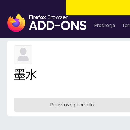
D
o
Proširenja
Te
d
a
c
i
z
a
墨水
p
r
e
g
l
Prijavi ovog korisnika
e
d
n
i