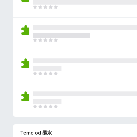
e
e
m
J
n
a
o
a
o
š
c
n
j
e
e
m
J
n
a
o
a
o
š
c
n
j
e
e
m
J
n
a
o
a
o
š
c
n
j
e
e
m
J
n
a
o
a
o
š
c
n
j
Teme od 墨水
e