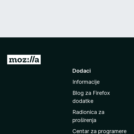
I
d
Dodaci
i
Informacije
n
a
Blog za Firefox
p
dodatke
o
Radionica za
č
proširenja
e
t
Centar za programere