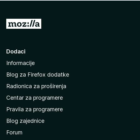
n
j
e
e
m
n
a
I
a
o
d
c
i
j
e
n
Dodaci
n
a
a
Informacije
p
o
Blog za Firefox dodatke
č
Radionica za proširenja
e
Centar za programere
t
n
Pravila za programere
u
Blog zajednice
s
t
Forum