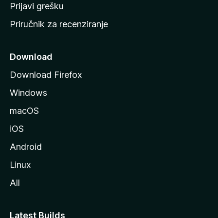
r
Prijavi grešku
a
Priručnik za recenziranje
n
i
c
Download
u
Download Firefox
M
Windows
o
z
macOS
i
iOS
l
l
Android
e
Linux
All
Latest Builds