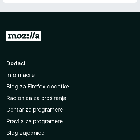
o
o
š
c
n
j
e
e
m
n
a
I
a
o
d
c
i
j
e
n
Dodaci
n
a
a
Informacije
p
o
Blog za Firefox dodatke
č
Radionica za proširenja
e
Centar za programere
t
n
Pravila za programere
u
Blog zajednice
s