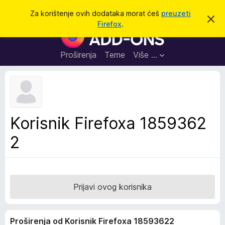
T
Prijavi se
Za korištenje ovih dodataka morat ćeš
preuzeti
O
r
Firefox
.
d
D
a
b
o
a
ž
c
d
Proširenja
Teme
Više …
i
i
a
o
v
c
u
i
o
b
z
a
a
v
Korisnik Firefoxa 1859362
i
p
j
2
r
e
s
e
t
g
l
e
Prijavi ovog korisnika
d
n
Proširenja od Korisnik Firefoxa 18593622
i