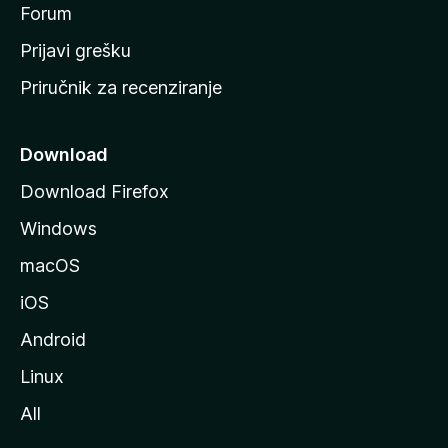
t
Forum
r
Prijavi grešku
a
Priručnik za recenziranje
n
i
c
Download
u
Download Firefox
M
Windows
o
z
macOS
i
iOS
l
l
Android
e
Linux
All