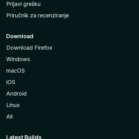
r
Prijavi grešku
a
Priručnik za recenziranje
n
i
c
Download
u
Download Firefox
M
Windows
o
z
macOS
i
iOS
l
l
Android
e
Linux
All
Latest Builds