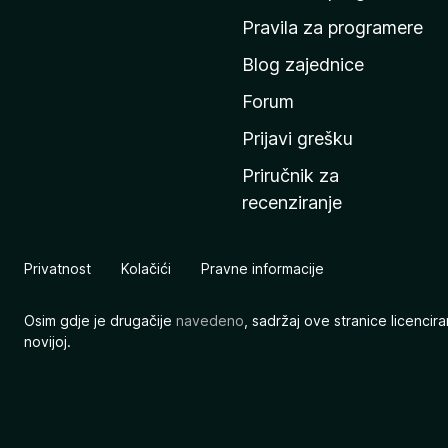
n
Pravila za programere
u
Blog zajednice
s
t
Forum
r
Prijavi grešku
a
Priručnik za
n
recenziranje
i
c
u
Privatnost
Kolačići
Pravne informacije
M
o
Osim gdje je drugačije
navedeno
, sadržaj ove stranice licenci
z
novijoj.
i
l
l