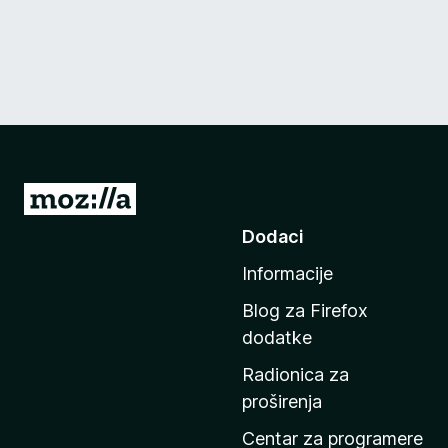
I
d
Dodaci
i
Informacije
n
a
Blog za Firefox
p
dodatke
o
Radionica za
č
proširenja
e
t
Centar za programere