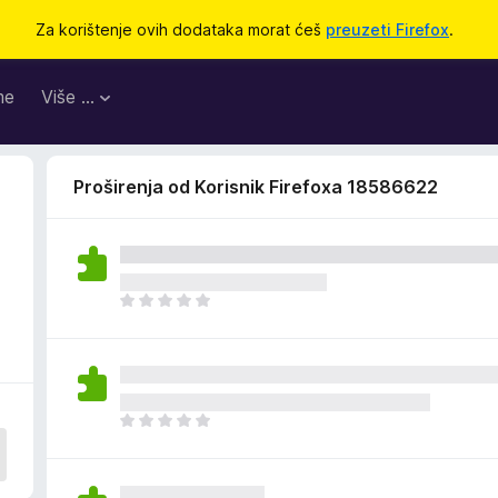
Za korištenje ovih dodataka morat ćeš
preuzeti Firefox
.
me
Više …
Proširenja od Korisnik Firefoxa 18586622
J
o
š
n
e
m
J
a
o
o
š
c
n