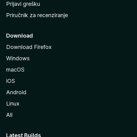
r
Prijavi grešku
a
Priručnik za recenziranje
n
i
c
Download
u
Download Firefox
M
Windows
o
z
macOS
i
iOS
l
l
Android
e
Linux
All
Latest Builds