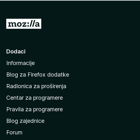
n
j
e
e
m
n
a
I
a
o
d
c
i
j
e
n
Dodaci
n
a
a
Informacije
p
o
Blog za Firefox dodatke
č
Radionica za proširenja
e
Centar za programere
t
n
Pravila za programere
u
Blog zajednice
s
t
Forum