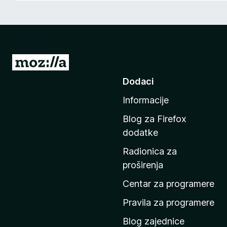
k
F
i
r
e
I
f
d
Dodaci
o
i
x
Informacije
n
a
Blog za Firefox
p
dodatke
o
Radionica za
č
proširenja
e
t
Centar za programere
n
Pravila za programere
u
Blog zajednice
s