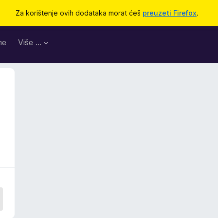
Za korištenje ovih dodataka morat ćeš
preuzeti Firefox
.
me
Više …