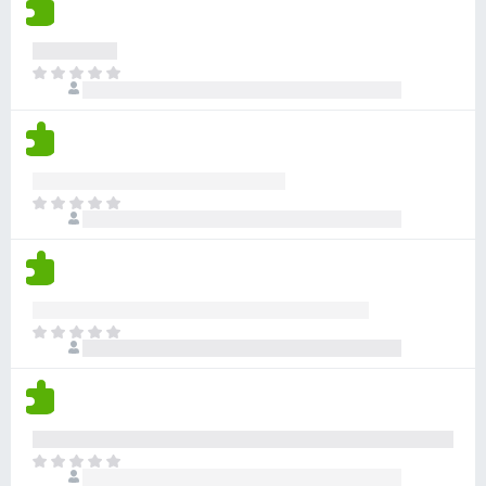
n
j
e
e
m
n
J
a
a
o
o
š
c
n
j
e
e
m
n
J
a
a
o
o
š
c
n
j
e
e
m
n
J
a
a
o
o
š
c
n
j
e
e
m
n
J
a
a