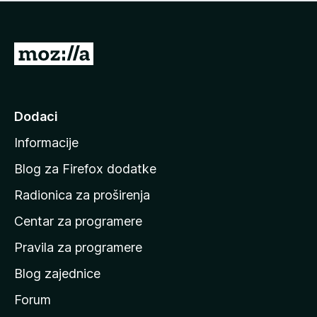
n
j
e
e
m
n
a
I
a
o
d
c
i
j
e
n
Dodaci
n
a
a
Informacije
p
o
Blog za Firefox dodatke
č
Radionica za proširenja
e
Centar za programere
t
n
Pravila za programere
u
Blog zajednice
s
t
Forum