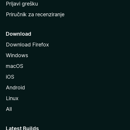
r
Prijavi grešku
a
Priručnik za recenziranje
n
i
c
Download
u
Download Firefox
M
Windows
o
z
macOS
i
iOS
l
l
Android
e
Linux
All
Latest Builds