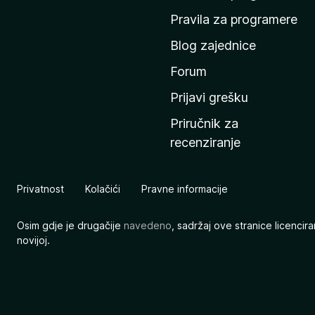
n
Pravila za programere
u
Blog zajednice
s
t
Forum
r
Prijavi grešku
a
Priručnik za
n
recenziranje
i
c
u
Privatnost
Kolačići
Pravne informacije
M
o
Osim gdje je drugačije
navedeno
, sadržaj ove stranice licenci
z
novijoj.
i
l
l