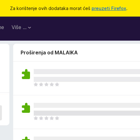
Za korištenje ovih dodataka morat ćeš
preuzeti Firefox
.
me
Više …
Proširenja od MALAIKA
J
o
š
n
e
m
J
a
o
o
š
c
n