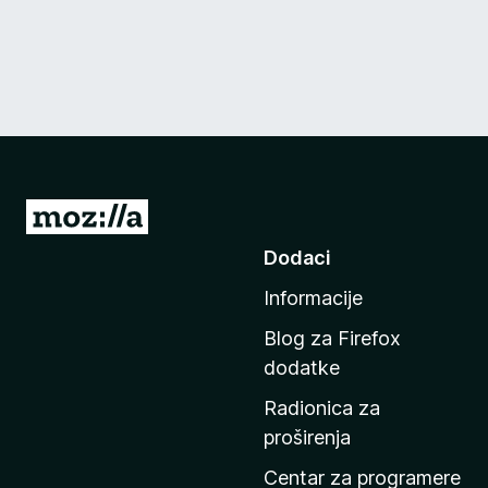
I
d
Dodaci
i
Informacije
n
a
Blog za Firefox
p
dodatke
o
Radionica za
č
proširenja
e
t
Centar za programere