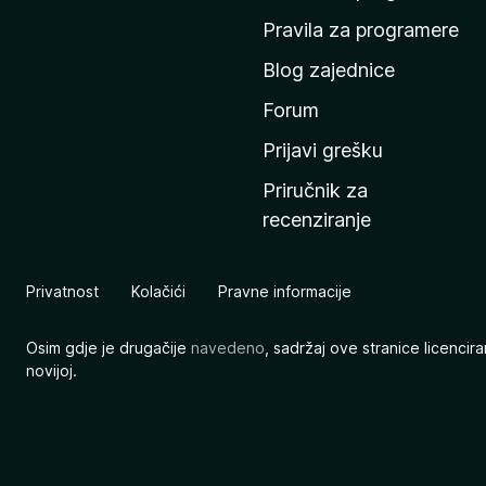
n
Pravila za programere
u
Blog zajednice
s
t
Forum
r
Prijavi grešku
a
Priručnik za
n
recenziranje
i
c
u
Privatnost
Kolačići
Pravne informacije
M
o
Osim gdje je drugačije
navedeno
, sadržaj ove stranice licenci
z
novijoj.
i
l
l