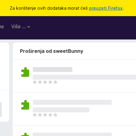
Za korištenje ovih dodataka morat ćeš
preuzeti Firefox
.
me
Više …
Proširenja od sweetBunny
J
o
š
n
e
m
J
a
o
o
š
c
n