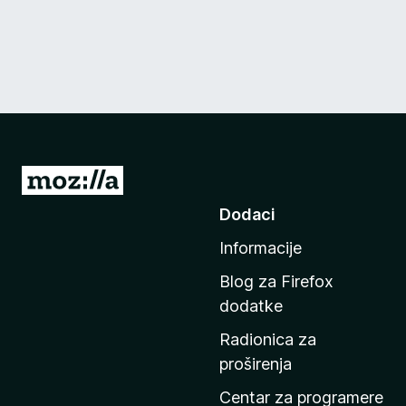
I
d
Dodaci
i
Informacije
n
a
Blog za Firefox
p
dodatke
o
Radionica za
č
proširenja
e
t
Centar za programere