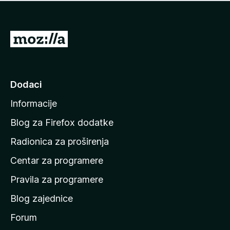
n
j
e
e
m
n
a
I
a
o
d
c
i
j
e
n
Dodaci
n
a
a
Informacije
p
o
Blog za Firefox dodatke
č
Radionica za proširenja
e
Centar za programere
t
n
Pravila za programere
u
Blog zajednice
s
t
Forum