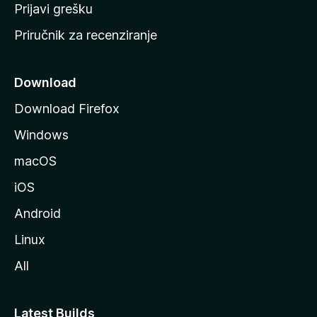
r
Prijavi grešku
a
Priručnik za recenziranje
n
i
c
Download
u
Download Firefox
M
Windows
o
z
macOS
i
iOS
l
l
Android
e
Linux
All
Latest Builds