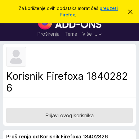
T
Prijavi se
Za korištenje ovih dodataka morat ćeš
preuzeti
O
r
Firefox
.
d
D
a
b
o
a
ž
c
d
Proširenja
Teme
Više …
i
i
a
o
v
c
u
i
o
b
z
a
a
v
Korisnik Firefoxa 1840282
i
p
j
6
r
e
s
e
t
g
l
e
Prijavi ovog korisnika
d
n
Proširenja od Korisnik Firefoxa 18402826
i