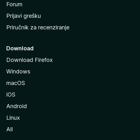
t
Forum
r
Prijavi grešku
a
Priručnik za recenziranje
n
i
c
Download
u
Download Firefox
M
Windows
o
z
macOS
i
iOS
l
l
Android
e
Linux
All