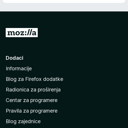
o
o
š
c
n
j
e
e
m
n
a
I
a
o
d
c
i
j
e
n
Dodaci
n
a
a
Informacije
p
o
Blog za Firefox dodatke
č
Radionica za proširenja
e
Centar za programere
t
n
Pravila za programere
u
Blog zajednice
s