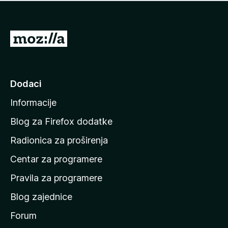
n
j
e
e
m
n
a
I
a
o
d
c
i
j
e
n
Dodaci
n
a
a
Informacije
p
o
Blog za Firefox dodatke
č
Radionica za proširenja
e
Centar za programere
t
n
Pravila za programere
u
Blog zajednice
s
t
Forum