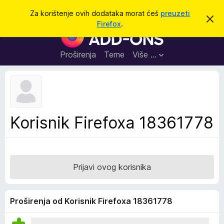
T
Prijavi se
Za korištenje ovih dodataka morat ćeš
preuzeti
O
r
Firefox
.
d
D
a
b
o
a
ž
c
d
Proširenja
Teme
Više …
i
i
a
o
v
c
u
i
o
b
z
a
a
v
Korisnik Firefoxa 18361778
i
p
j
r
e
s
e
t
g
Prijavi ovog korisnika
l
e
d
Proširenja od Korisnik Firefoxa 18361778
n
i