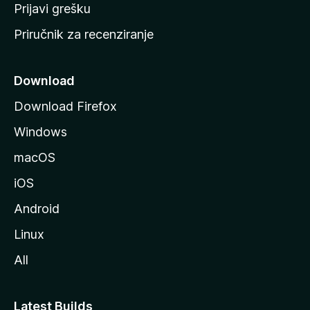
r
Prijavi grešku
a
Priručnik za recenziranje
n
i
c
Download
u
Download Firefox
M
Windows
o
z
macOS
i
iOS
l
l
Android
e
Linux
All
Latest Builds