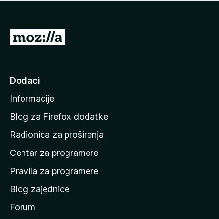
n
j
e
e
m
n
a
I
a
o
d
c
i
j
e
n
Dodaci
n
a
a
Informacije
p
o
Blog za Firefox dodatke
č
Radionica za proširenja
e
Centar za programere
t
n
Pravila za programere
u
Blog zajednice
s
t
Forum