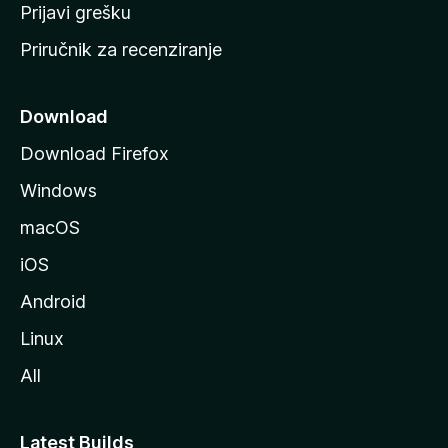
r
Prijavi grešku
a
Priručnik za recenziranje
n
i
c
Download
u
Download Firefox
M
Windows
o
z
macOS
i
iOS
l
l
Android
e
Linux
All
Latest Builds