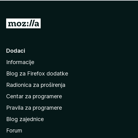
n
j
e
e
m
n
a
I
a
o
d
c
i
j
e
n
Dodaci
n
a
a
Informacije
p
o
Blog za Firefox dodatke
č
Radionica za proširenja
e
Centar za programere
t
n
Pravila za programere
u
Blog zajednice
s
t
Forum