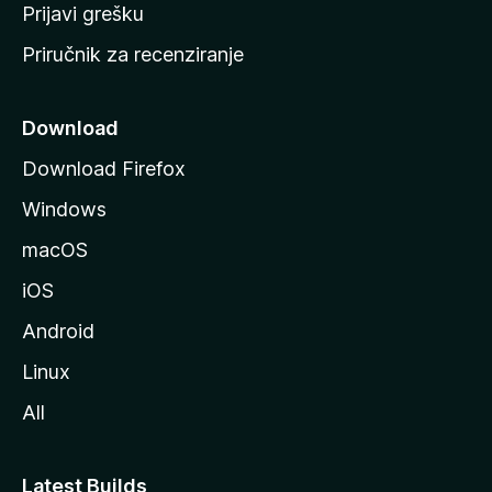
r
Prijavi grešku
a
Priručnik za recenziranje
n
i
c
Download
u
Download Firefox
M
Windows
o
z
macOS
i
iOS
l
l
Android
e
Linux
All
Latest Builds