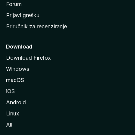
t
Forum
r
Prijavi grešku
a
Priručnik za recenziranje
n
i
c
Download
u
Download Firefox
M
Windows
o
z
macOS
i
iOS
l
l
Android
e
Linux
All