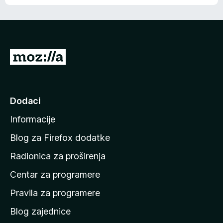
o
o
š
c
n
j
e
e
m
n
a
I
a
o
d
c
i
j
e
n
Dodaci
n
a
a
Informacije
p
o
Blog za Firefox dodatke
č
Radionica za proširenja
e
Centar za programere
t
n
Pravila za programere
u
Blog zajednice
s