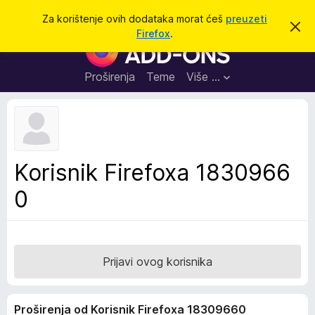
T
Prijavi se
Za korištenje ovih dodataka morat ćeš
preuzeti
O
r
Firefox
.
d
D
a
b
o
a
ž
c
d
Proširenja
Teme
Više …
i
i
a
o
v
c
u
i
o
b
z
a
a
v
Korisnik Firefoxa 1830966
i
p
j
0
r
e
s
e
t
g
l
e
Prijavi ovog korisnika
d
n
Proširenja od Korisnik Firefoxa 18309660
i