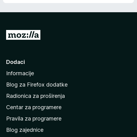
o
o
š
c
n
j
e
e
m
n
a
I
a
o
d
c
i
j
e
n
Dodaci
n
a
a
Informacije
p
o
Blog za Firefox dodatke
č
Radionica za proširenja
e
Centar za programere
t
n
Pravila za programere
u
Blog zajednice
s