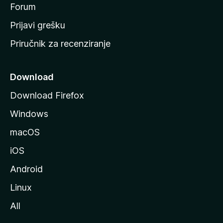
t
Forum
r
Prijavi grešku
a
Priručnik za recenziranje
n
i
c
Download
u
Download Firefox
M
Windows
o
z
macOS
i
iOS
l
l
Android
e
Linux
All