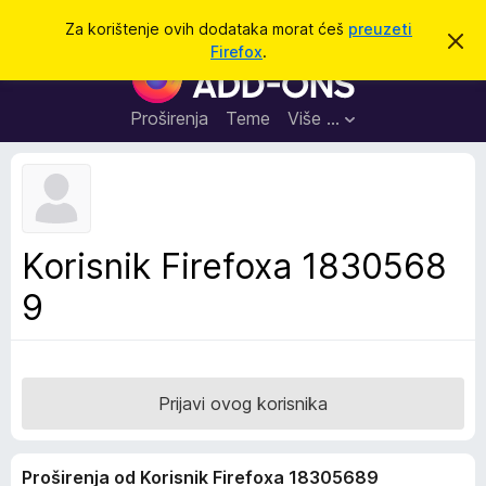
T
Prijavi se
Za korištenje ovih dodataka morat ćeš
preuzeti
O
r
Firefox
.
d
D
a
b
o
a
ž
c
d
Proširenja
Teme
Više …
i
i
a
o
v
c
u
i
o
b
z
a
a
v
Korisnik Firefoxa 1830568
i
p
j
9
r
e
s
e
t
g
l
e
Prijavi ovog korisnika
d
n
Proširenja od Korisnik Firefoxa 18305689
i