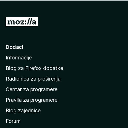
n
j
e
e
m
n
a
I
a
o
d
c
i
j
e
n
Dodaci
n
a
a
Informacije
p
o
Blog za Firefox dodatke
č
Radionica za proširenja
e
Centar za programere
t
n
Pravila za programere
u
Blog zajednice
s
t
Forum