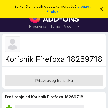
T
Prijavi se
Za korištenje ovih dodataka morat ćeš
preuzeti
O
r
Firefox
.
d
D
a
b
o
a
ž
c
d
Proširenja
Teme
Više …
i
i
a
o
v
c
u
i
o
b
z
a
a
v
Korisnik Firefoxa 18269718
i
p
j
r
e
s
e
t
g
Prijavi ovog korisnika
l
e
d
Proširenja od Korisnik Firefoxa 18269718
n
i