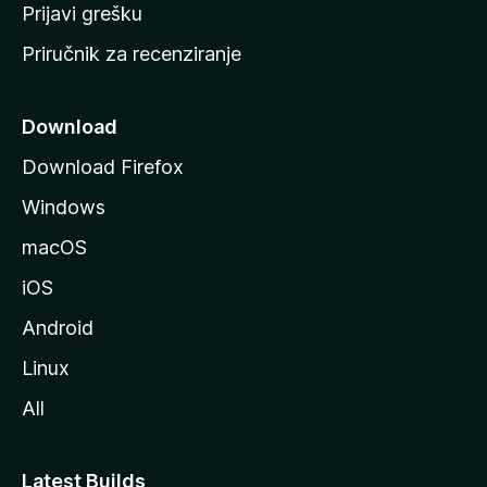
r
Prijavi grešku
a
Priručnik za recenziranje
n
i
c
Download
u
Download Firefox
M
Windows
o
z
macOS
i
iOS
l
l
Android
e
Linux
All
Latest Builds