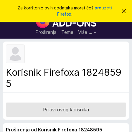
T
Prijavi se
Za korištenje ovih dodataka morat ćeš
preuzeti
O
r
Firefox
.
d
D
a
b
o
a
ž
c
d
Proširenja
Teme
Više …
i
i
a
o
v
c
u
i
o
b
z
a
a
v
Korisnik Firefoxa 1824859
i
p
j
5
r
e
s
e
t
g
l
e
Prijavi ovog korisnika
d
n
Proširenja od Korisnik Firefoxa 18248595
i