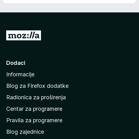
o
o
š
c
n
j
e
e
m
n
a
I
a
o
d
c
i
j
e
n
Dodaci
n
a
a
Informacije
p
o
Blog za Firefox dodatke
č
Radionica za proširenja
e
Centar za programere
t
n
Pravila za programere
u
Blog zajednice
s