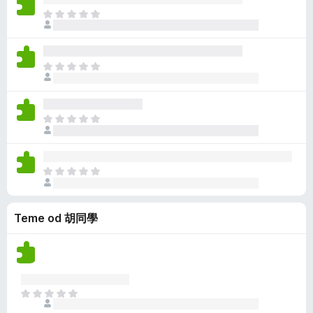
e
n
o
J
n
e
c
o
a
m
j
š
a
e
n
o
J
n
e
c
o
a
m
j
š
a
e
n
o
J
n
e
c
o
a
m
j
š
a
e
n
o
J
n
e
c
o
a
m
j
š
a
e
Teme od 胡同學
n
o
n
e
c
a
m
j
a
e
o
n
c
J
a
j
o