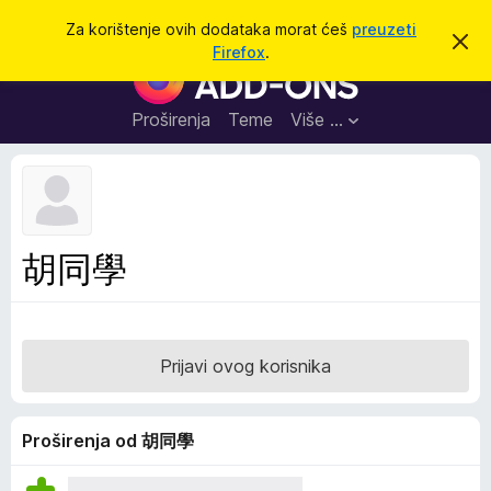
T
Prijavi se
Za korištenje ovih dodataka morat ćeš
preuzeti
O
r
Firefox
.
d
D
a
b
o
a
ž
c
d
Proširenja
Teme
Više …
i
i
a
o
v
c
u
i
o
b
z
a
a
v
胡同學
i
p
j
r
e
s
e
t
g
Prijavi ovog korisnika
l
e
d
Proširenja od 胡同學
n
i