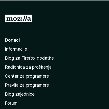
n
j
e
e
m
n
a
I
a
o
d
c
i
j
e
n
Dodaci
n
a
a
Informacije
p
o
Blog za Firefox dodatke
č
Radionica za proširenja
e
Centar za programere
t
n
Pravila za programere
u
Blog zajednice
s
t
Forum