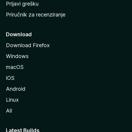
r
Prijavi grešku
a
Priručnik za recenziranje
n
i
c
Download
u
Download Firefox
M
Windows
o
z
macOS
i
iOS
l
l
Android
e
Linux
All
Latest Builds