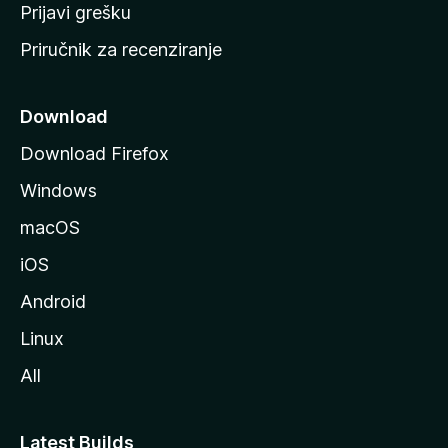
r
Prijavi grešku
a
Priručnik za recenziranje
n
i
c
Download
u
Download Firefox
M
Windows
o
z
macOS
i
iOS
l
l
Android
e
Linux
All
Latest Builds