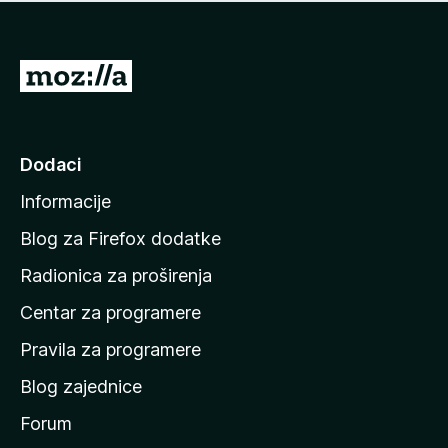
n
j
e
e
m
n
a
I
a
o
d
c
i
j
e
n
Dodaci
n
a
a
Informacije
p
o
Blog za Firefox dodatke
č
Radionica za proširenja
e
Centar za programere
t
n
Pravila za programere
u
Blog zajednice
s
t
Forum