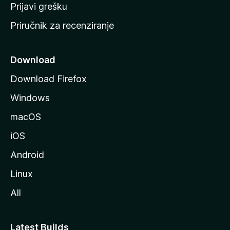
r
Prijavi grešku
a
Priručnik za recenziranje
n
i
c
Download
u
Download Firefox
M
Windows
o
z
macOS
i
iOS
l
l
Android
e
Linux
All
Latest Builds