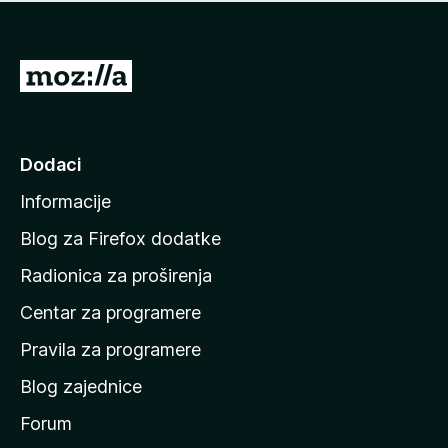
n
j
e
e
m
n
a
I
a
o
d
c
i
j
e
n
Dodaci
n
a
a
Informacije
p
o
Blog za Firefox dodatke
č
Radionica za proširenja
e
Centar za programere
t
n
Pravila za programere
u
Blog zajednice
s
t
Forum