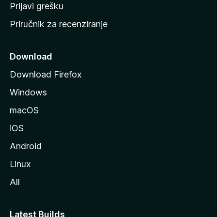
r
Prijavi grešku
a
Priručnik za recenziranje
n
i
c
Download
u
Download Firefox
M
Windows
o
z
macOS
i
iOS
l
l
Android
e
Linux
All
Latest Builds