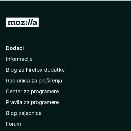
n
j
e
e
m
n
a
I
a
o
d
c
i
j
e
n
Dodaci
n
a
a
Informacije
p
o
Blog za Firefox dodatke
č
Radionica za proširenja
e
Centar za programere
t
n
Pravila za programere
u
Blog zajednice
s
t
Forum