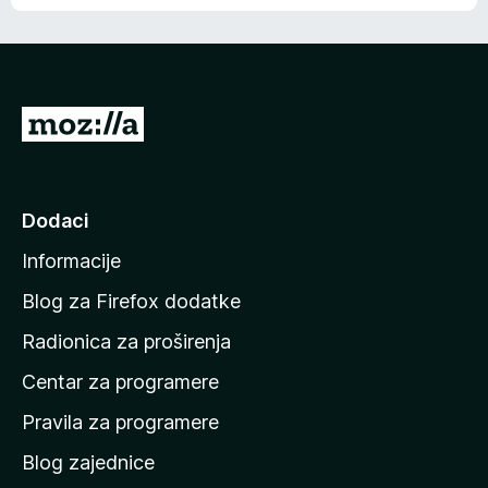
o
o
š
c
n
j
e
e
m
n
a
I
a
o
d
c
i
j
e
n
Dodaci
n
a
a
Informacije
p
o
Blog za Firefox dodatke
č
Radionica za proširenja
e
Centar za programere
t
n
Pravila za programere
u
Blog zajednice
s