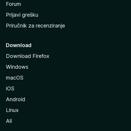
t
Forum
r
Prijavi grešku
a
Priručnik za recenziranje
n
i
c
Download
u
Download Firefox
M
Windows
o
z
macOS
i
iOS
l
l
Android
e
Linux
All