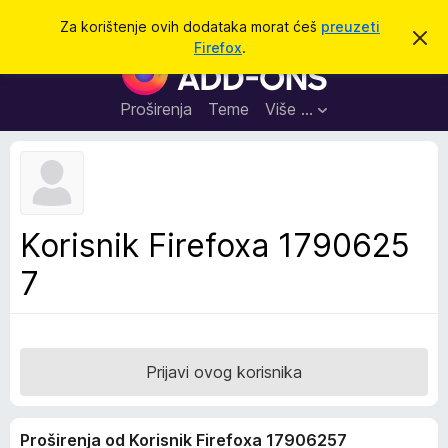
T
Prijavi se
Za korištenje ovih dodataka morat ćeš
preuzeti
O
r
Firefox
.
d
D
a
b
o
a
ž
c
d
Proširenja
Teme
Više …
i
i
a
o
v
c
u
i
o
b
z
a
a
v
Korisnik Firefoxa 1790625
i
p
j
7
r
e
s
e
t
g
l
e
Prijavi ovog korisnika
d
n
Proširenja od Korisnik Firefoxa 17906257
i