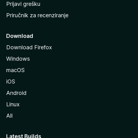
r
Prijavi grešku
a
Priručnik za recenziranje
n
i
c
Download
u
Download Firefox
M
Windows
o
z
macOS
i
iOS
l
l
Android
e
Linux
All
Latest Builds