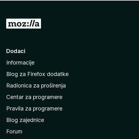
n
j
e
e
m
n
a
I
a
o
d
c
i
j
e
n
Dodaci
n
a
a
Informacije
p
o
Blog za Firefox dodatke
č
Radionica za proširenja
e
Centar za programere
t
n
Pravila za programere
u
Blog zajednice
s
t
Forum