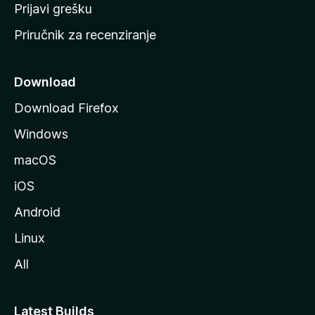
r
Prijavi grešku
a
Priručnik za recenziranje
n
i
c
Download
u
Download Firefox
M
Windows
o
z
macOS
i
iOS
l
l
Android
e
Linux
All
Latest Builds