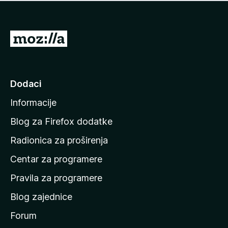
n
j
e
e
m
n
a
I
a
o
d
c
i
j
e
n
Dodaci
n
a
a
Informacije
p
o
Blog za Firefox dodatke
č
Radionica za proširenja
e
Centar za programere
t
n
Pravila za programere
u
Blog zajednice
s
t
Forum