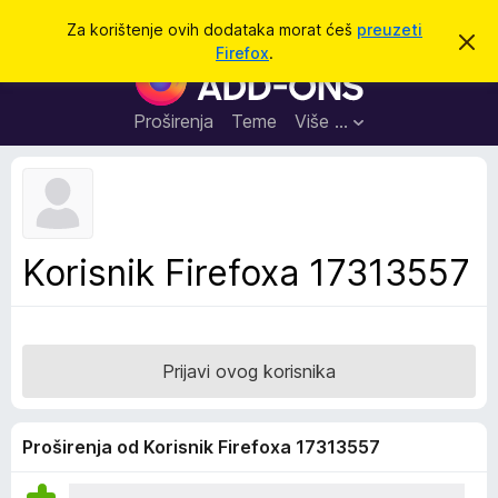
T
Prijavi se
Za korištenje ovih dodataka morat ćeš
preuzeti
O
r
Firefox
.
d
D
a
b
o
a
ž
c
d
Proširenja
Teme
Više …
i
i
a
o
v
c
u
i
o
b
z
a
a
v
Korisnik Firefoxa 17313557
i
p
j
r
e
s
e
t
g
Prijavi ovog korisnika
l
e
d
Proširenja od Korisnik Firefoxa 17313557
n
i