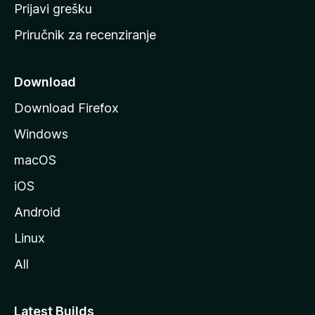
r
Prijavi grešku
a
Priručnik za recenziranje
n
i
c
Download
u
Download Firefox
M
Windows
o
z
macOS
i
iOS
l
l
Android
e
Linux
All
Latest Builds