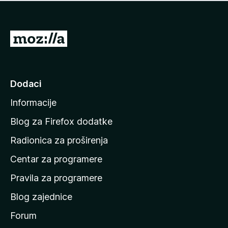
n
j
e
e
m
n
a
I
a
o
d
c
i
j
e
n
Dodaci
n
a
a
Informacije
p
o
Blog za Firefox dodatke
č
Radionica za proširenja
e
Centar za programere
t
n
Pravila za programere
u
Blog zajednice
s
t
Forum