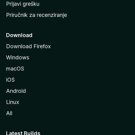
r
Prijavi grešku
a
Priručnik za recenziranje
n
i
c
Download
u
Download Firefox
M
Windows
o
z
macOS
i
iOS
l
l
Android
e
Linux
All
Latest Builds