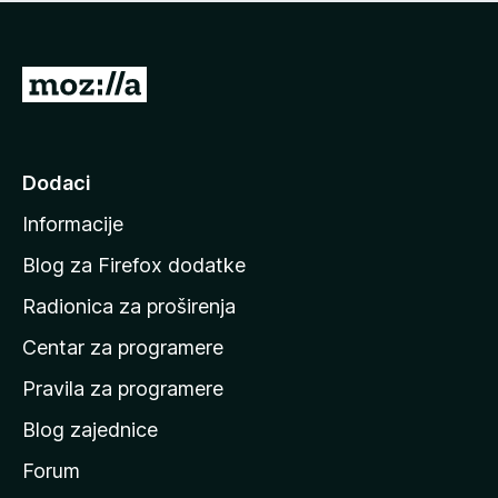
n
j
e
e
m
n
a
I
a
o
d
c
i
j
e
n
Dodaci
n
a
a
Informacije
p
o
Blog za Firefox dodatke
č
Radionica za proširenja
e
Centar za programere
t
n
Pravila za programere
u
Blog zajednice
s
t
Forum