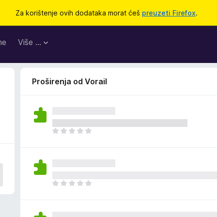
Za korištenje ovih dodataka morat ćeš
preuzeti Firefox
.
me
Više …
Proširenja od Vorail
J
o
š
n
e
m
J
a
o
o
š
c
n