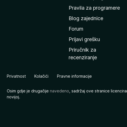
n
Pravila za programere
u
Blog zajednice
s
t
Forum
r
Prijavi grešku
a
Priručnik za
n
recenziranje
i
c
u
Privatnost
Kolačići
Pravne informacije
M
o
Osim gdje je drugačije
navedeno
, sadržaj ove stranice licenci
z
novijoj.
i
l
l