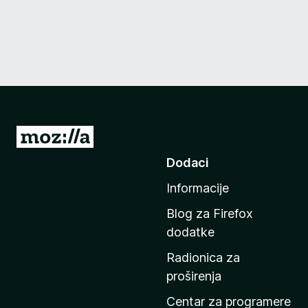
I
d
Dodaci
i
Informacije
n
a
Blog za Firefox
p
dodatke
o
Radionica za
č
proširenja
e
t
Centar za programere