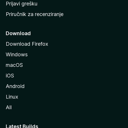
r
Prijavi grešku
a
Priručnik za recenziranje
n
i
c
Download
u
Download Firefox
M
Windows
o
z
macOS
i
iOS
l
l
Android
e
Linux
All
Latest Builds