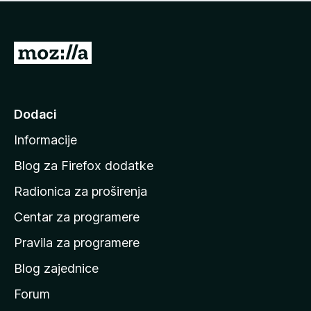
n
j
e
e
m
n
a
I
a
o
d
c
i
j
e
n
Dodaci
n
a
a
Informacije
p
o
Blog za Firefox dodatke
č
Radionica za proširenja
e
Centar za programere
t
n
Pravila za programere
u
Blog zajednice
s
t
Forum