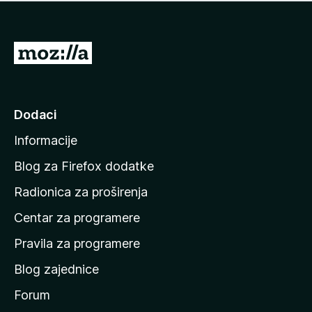
n
j
e
e
m
n
a
I
a
o
d
c
i
j
e
n
Dodaci
n
a
a
Informacije
p
o
Blog za Firefox dodatke
č
Radionica za proširenja
e
Centar za programere
t
n
Pravila za programere
u
Blog zajednice
s
t
Forum