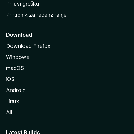
r
Prijavi grešku
a
Priručnik za recenziranje
n
i
c
Download
u
Download Firefox
M
Windows
o
z
macOS
i
iOS
l
l
Android
e
Linux
All
Latest Builds