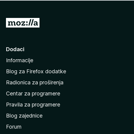
n
j
e
e
m
n
a
I
a
o
d
c
i
j
e
n
Dodaci
n
a
a
Informacije
p
o
Blog za Firefox dodatke
č
Radionica za proširenja
e
Centar za programere
t
n
Pravila za programere
u
Blog zajednice
s
t
Forum