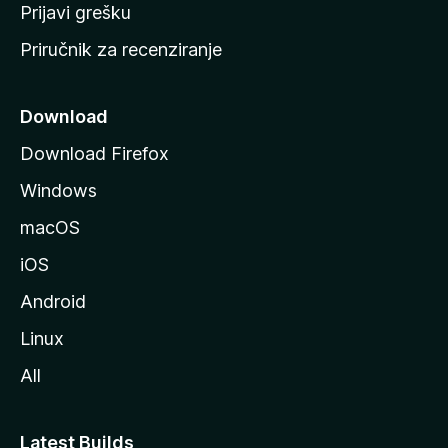
r
Prijavi grešku
a
Priručnik za recenziranje
n
i
c
Download
u
Download Firefox
M
Windows
o
z
macOS
i
iOS
l
l
Android
e
Linux
All
Latest Builds