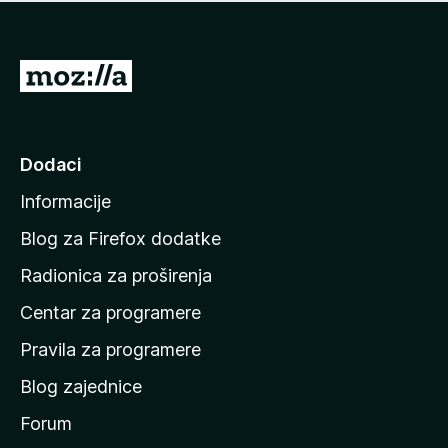
n
j
e
e
m
n
a
I
a
o
d
c
i
j
e
n
Dodaci
n
a
a
Informacije
p
o
Blog za Firefox dodatke
č
Radionica za proširenja
e
Centar za programere
t
n
Pravila za programere
u
Blog zajednice
s
t
Forum