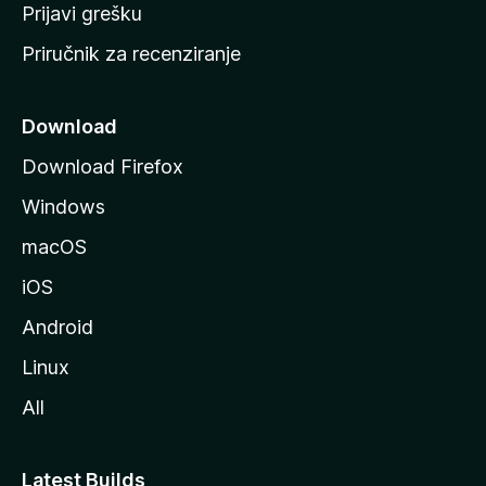
r
Prijavi grešku
a
Priručnik za recenziranje
n
i
c
Download
u
Download Firefox
M
Windows
o
z
macOS
i
iOS
l
l
Android
e
Linux
All
Latest Builds