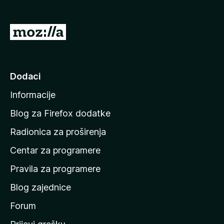
k
F
I
i
d
r
i
e
f
n
Dodaci
o
a
x
Informacije
p
o
Blog za Firefox dodatke
č
Radionica za proširenja
e
Centar za programere
t
n
Pravila za programere
u
Blog zajednice
s
t
Forum
r