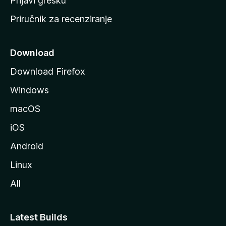
Prijavi grešku
a
Priručnik za recenziranje
n
i
c
Download
u
Download Firefox
M
Windows
o
z
macOS
i
iOS
l
l
Android
e
Linux
All
Latest Builds