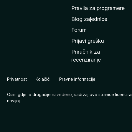
n
Pravila za programere
u
Blog zajednice
s
t
Forum
r
Prijavi grešku
a
Priručnik za
n
recenziranje
i
c
u
Privatnost
Kolačići
Pravne informacije
M
o
Osim gdje je drugačije
navedeno
, sadržaj ove stranice licenci
z
novijoj.
i
l
l