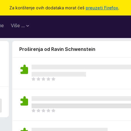
Za korištenje ovih dodataka morat ćeš
preuzeti Firefox
.
me
Više …
Proširenja od Ravin Schwenstein
J
o
š
n
e
m
J
a
o
o
š
c
n