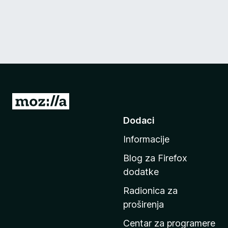
I
d
Dodaci
i
Informacije
n
a
Blog za Firefox
p
dodatke
o
Radionica za
č
proširenja
e
t
Centar za programere