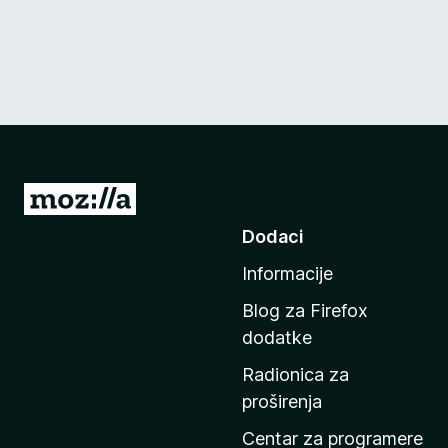
I
d
Dodaci
i
Informacije
n
a
Blog za Firefox
p
dodatke
o
Radionica za
č
proširenja
e
t
Centar za programere