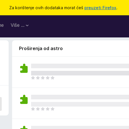
Za korištenje ovih dodataka morat ćeš
preuzeti Firefox
.
me
Više …
Proširenja od astro
J
o
š
n
e
m
J
a
o
o
š
c
n