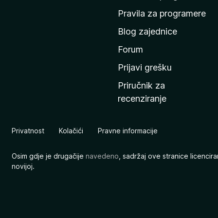
n
Pravila za programere
u
Blog zajednice
s
t
Forum
r
Prijavi grešku
a
Priručnik za
n
recenziranje
i
c
u
Privatnost
Kolačići
Pravne informacije
M
o
Osim gdje je drugačije
navedeno
, sadržaj ove stranice licenci
z
novijoj.
i
l
l