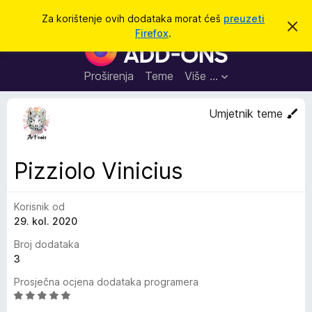
T
Prijavi se
Za korištenje ovih dodataka morat ćeš
preuzeti
O
r
Firefox
.
d
D
a
b
o
a
ž
c
d
Proširenja
Teme
Više …
i
i
a
o
v
c
Umjetnik teme
u
i
o
b
z
a
a
v
Pizziolo Vinicius
i
p
j
r
e
s
Korisnik od
e
t
29. kol. 2020
g
l
Broj dodataka
e
3
d
Prosječna ocjena dodataka programera
n
O
i
c