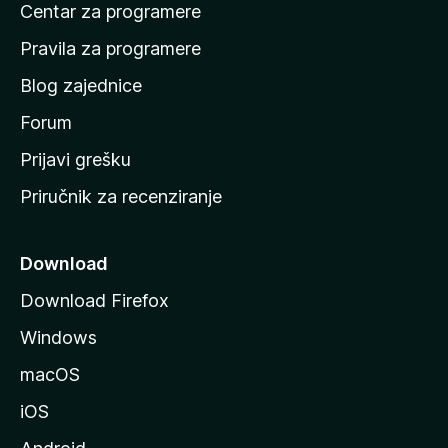
Centar za programere
t
n
Pravila za programere
u
Blog zajednice
s
t
Forum
r
Prijavi grešku
a
Priručnik za recenziranje
n
i
c
Download
u
Download Firefox
M
Windows
o
z
macOS
i
iOS
l
l